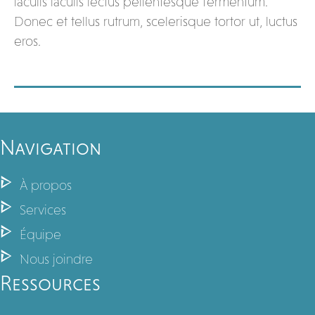
iaculis iaculis lectus pellentesque fermentum.
Donec et tellus rutrum, scelerisque tortor ut, luctus
eros.
Navigation
À propos
Services
Équipe
Nous joindre
Ressources